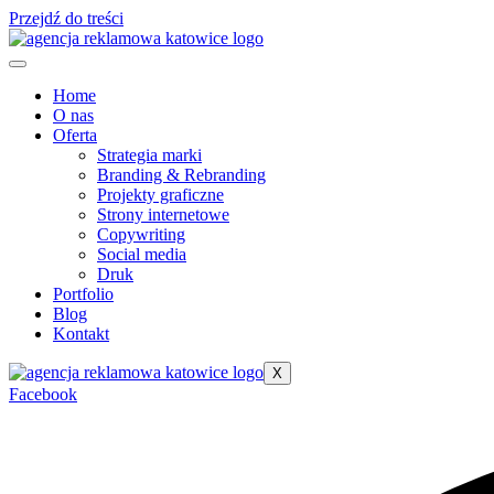
Przejdź do treści
Home
O nas
Oferta
Strategia marki
Branding & Rebranding
Projekty graficzne
Strony internetowe
Copywriting
Social media
Druk
Portfolio
Blog
Kontakt
X
Facebook